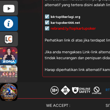
alternatif yang tertera disini adalah l
☑️
k4rtup0kerlagi.org
☑️
kartupoker666.net
☑️
rebrand.ly/topkartupoker
Perhatikan link di atas jika terdapat 
Jika anda mengakses Link-link alte
tindak kecurangan dan penipuan did
Harap diperhatikan link alternatif kam
RT
WE ACCEPT :
SI