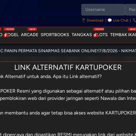
📱 Download
|
💬 Live Chat
|

PROMO
NEW
PROMO
NEW
NO
TOGEL
ARCADE
SPORTBOOKS
TANGKAS
SLOTS
TEMBAK IKA
BC PANIN PERMATA SINARMAS SEABANK ONLINE!!
7/8/2026 - NIKMAT
LINK ALTERNATIF KARTUPOKER
lternatif untuk anda. Apa itu Link alternatif?
POKER Resmi yang digunakan sebagai alternatif atau pilihan bag
emblokiran web dari provider jaringan seperti Nawala dan Inter
i akan membantu anda agar tetap bisa akses website KARTUPOK
apat dipercaya dan dipastikan RESMI merupakan link dari websit