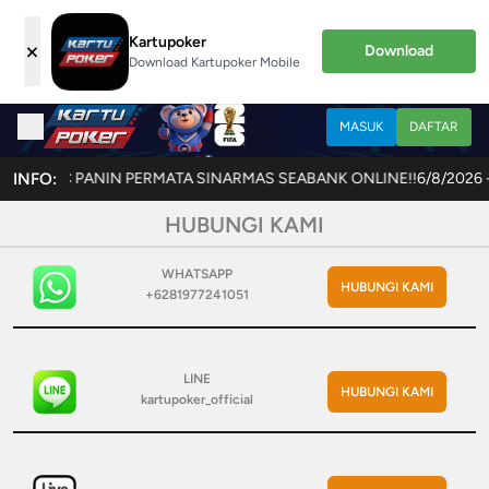
Kartupoker
×
Download
Download Kartupoker Mobile
MASUK
DAFTAR
ENIUS OCBC PANIN PERMATA SINARMAS SEABANK ONLINE!!
INFO:
6/8/2026 
HUBUNGI KAMI
WHATSAPP
HUBUNGI KAMI
+6281977241051
LINE
HUBUNGI KAMI
kartupoker_official