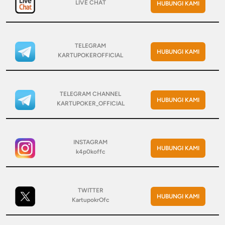
LIVE CHAT
HUBUNGI KAMI
TELEGRAM
HUBUNGI KAMI
KARTUPOKEROFFICIAL
TELEGRAM CHANNEL
HUBUNGI KAMI
KARTUPOKER_OFFICIAL
INSTAGRAM
HUBUNGI KAMI
k4p0koffc
TWITTER
HUBUNGI KAMI
KartupokrOfc