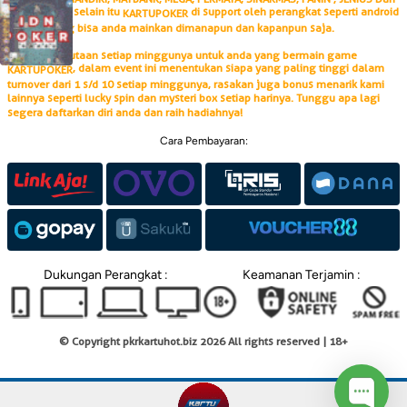
KOSPIN JASA selain itu
di support oleh perangkat seperti android
KARTUPOKER
dan IOS yang bisa anda mainkan dimanapun dan kapanpun saja.
Raih bonus jutaan setiap minggunya untuk anda yang bermain game
, dalam event ini menentukan siapa yang paling tinggi dalam
KARTUPOKER
turnover dari 1 s/d 10 setiap minggunya, rasakan juga bonus menarik kami
lainnya seperti lucky spin dan mysteri box setiap harinya. Tunggu apa lagi
segera daftarkan diri anda dan raih hadiahnya!
Cara Pembayaran:
Dukungan Perangkat :
Keamanan Terjamin :
© Copyright pkrkartuhot.biz 2026 All rights reserved | 18+