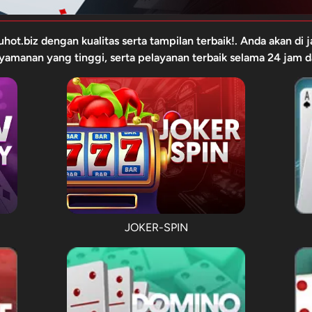
hot.biz dengan kualitas serta tampilan terbaik!. Anda akan di 
manan yang tinggi, serta pelayanan terbaik selama 24 jam da
JOKER-SPIN