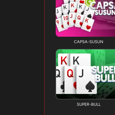
CAPSA-SUSUN
SUPER-BULL