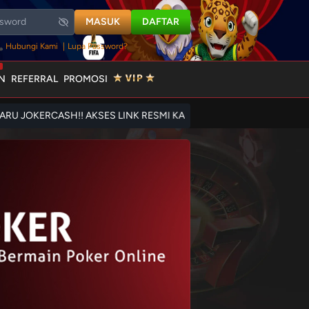
MASUK
DAFTAR
 Hubungi Kami
|
Lupa Password?
N
REFERRAL
PROMOSI
RCASH!! AKSES LINK RESMI KAMI kartupokerauto.us, kartupoker