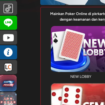
Mainkan Poker Online di pkrkartu
dengan keamanan dan kenya
NEW LOBBY